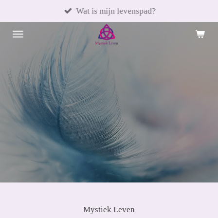
Ga
Wat is mijn levenspad?
direct
naar
de
hoofdinhoud
Mystiek Leven