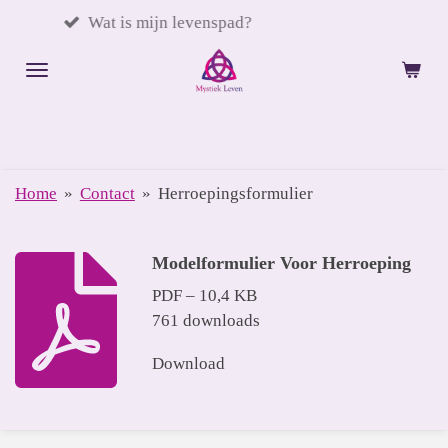
Ga
s mijn levenspad?
Hoe trek ik
direct
naar
de
hoofdinhoud
Home
»
Contact
»
Herroepingsformulier
Modelformulier Voor Herroeping
PDF – 10,4 KB
761 downloads
Download