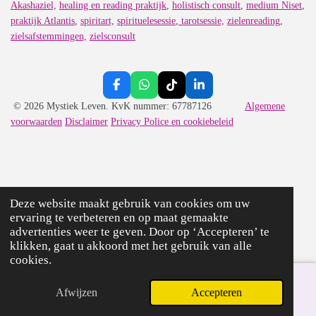
Akashaziel,
healing en reading praktijk
,
holistisch consult
,
medium Niset
,
praktijk Atlantis
,
spiritart,
spirituelesessie
,
tarotsessie,
zielenreading
,
zielsafstemmingen,
zielsconsult
F
W
T
L
a
h
i
i
© 2026 Mystiek Leven. KvK nummer: 67787126
Algemene
c
a
k
n
voorwaarden
Disclaimer
Privacy Police en cookiebeleid
e
t
T
k
b
s
o
e
o
A
k
d
o
p
I
k
p
n
Deze website maakt gebruik van cookies om uw
ervaring te verbeteren en op maat gemaakte
advertenties weer te geven. Door op ‘Accepteren’ te
klikken, gaat u akkoord met het gebruik van alle
cookies.
Afwijzen
Accepteren
E-mailadres
Facebook
WhatsApp