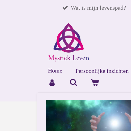
Ga
Wat is mijn levenspad?
direct
naar
de
hoofdinhoud
Home
Persoonlijke inzichten