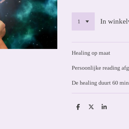
In winke
Healing op maat
Persoonlijke reading af
De healing duurt 60 min
D
D
S
e
e
h
l
e
a
e
l
r