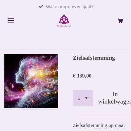
Ga
Wat is mijn levenspad?
direct
naar
de
hoofdinhoud
Zielsafstemming
€ 139,00
In
winkelwage
Zielsafstemming op maat