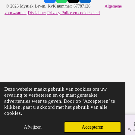
a
h
i
i
© 2026 Mystiek Leven. KvK nummer: 67787126
Algemene
c
a
k
n
voorwaarden
Disclaimer
Privacy Police en cookiebeleid
e
t
T
k
b
s
o
e
o
A
k
d
o
p
I
k
p
n
Deze website maakt gebruik van cookies om uw
ervaring te verbeteren en op maat gemaakte
advertenties weer te geven. Door op ‘Accepteren’ te
klikken, gaat u akkoord met het gebruik van alle
cookies.
Afwijzen
Accepteren
E-mailadres
Facebook
Wha